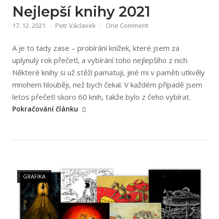
Nejlepší knihy 2021
17. 12. 2021
Petr Václavek
One Comment
A je to tady zase – probírání knížek, které jsem za
uplynulý rok přečetl, a vybírání toho nejlepšího z nich.
Některé knihy si už stěží pamatuji, jiné mi v paměti utkvěly
mnohem hlouběji, než bych čekal. V každém případě jsem
„Nejlepš
letos přečetl skoro 60 knih, takže bylo z čeho vybírat.
knihy
Pokračování článku
2021“
Open post
GRAFIKA