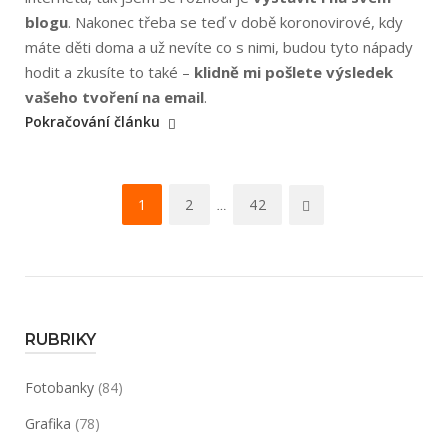
blogu
. Nakonec třeba se teď v době koronovirové, kdy
máte děti doma a už nevíte co s nimi, budou tyto nápady
hodit a zkusíte to také –
klidně mi pošlete výsledek
„Tvoření
vašeho tvoření na email
.
pro
Pokračování článku
Terku“
Navigace
1
2
42
…
pro
příspěvky
RUBRIKY
Fotobanky
(84)
Grafika
(78)