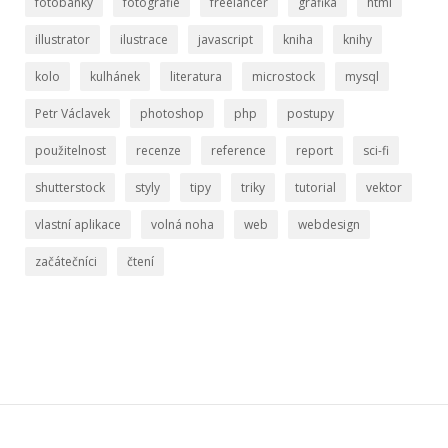
fotobanky
fotografie
freelancer
grafika
html
illustrator
ilustrace
javascript
kniha
knihy
kolo
kulhánek
literatura
microstock
mysql
Petr Václavek
photoshop
php
postupy
použitelnost
recenze
reference
report
sci-fi
shutterstock
styly
tipy
triky
tutorial
vektor
vlastní aplikace
volná noha
web
webdesign
začátečníci
čtení