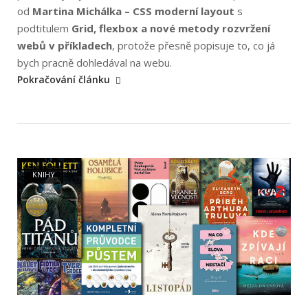
od
Martina Michálka – CSS moderní layout
s
podtitulem
Grid, flexbox a nové metody rozvržení
webů v příkladech
, protože přesně popisuje to, co já
„Martin
bych pracně dohledával na webu.
Michálek:
Pokračování článku
CSS
Moderní
layout“
Open post
KNIHY