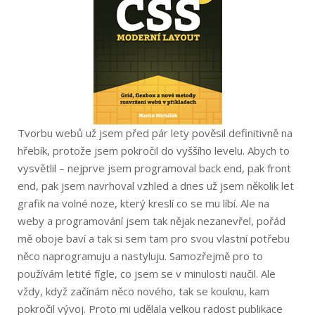
Tvorbu webů už jsem před pár lety pověsil definitivně na
hřebík, protože jsem pokročil do vyššího levelu. Abych to
vysvětlil – nejprve jsem programoval back end, pak front
end, pak jsem navrhoval vzhled a dnes už jsem několik let
grafik na volné noze, který kreslí co se mu líbí. Ale na
weby a programování jsem tak nějak nezanevřel, pořád
mě oboje baví a tak si sem tam pro svou vlastní potřebu
něco naprogramuju a nastyluju. Samozřejmě pro to
používám letité fígle, co jsem se v minulosti naučil. Ale
vždy, když začínám něco nového, tak se kouknu, kam
pokročil vývoj. Proto mi udělala velkou radost publikace