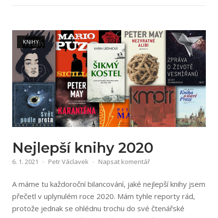
volné
noze“
Open post
KNIHY
Nejlepší knihy 2020
6. 1. 2021
Petr Václavek
Napsat komentář
A máme tu každoroční bilancování, jaké nejlepší knihy jsem
přečetl v uplynulém roce 2020. Mám tyhle reporty rád,
protože jednak se ohlédnu trochu do své čtenářské