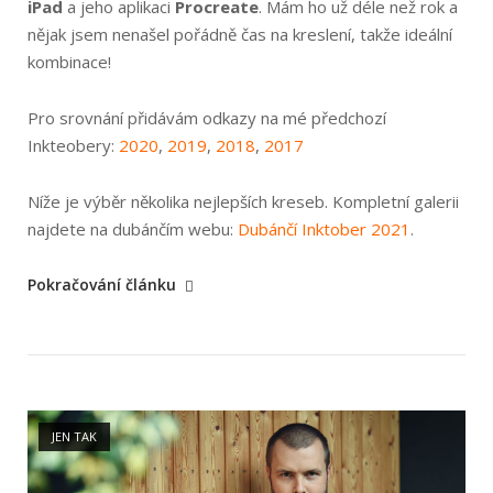
iPad
a jeho aplikaci
Procreate
. Mám ho už déle než rok a
nějak jsem nenašel pořádně čas na kreslení, takže ideální
kombinace!
Pro srovnání přidávám odkazy na mé předchozí
Inkteobery:
2020
,
2019
,
2018
,
2017
Níže je výběr několika nejlepších kreseb. Kompletní galerii
najdete na dubánčím webu:
Dubánčí Inktober 2021
.
„Inktober
Pokračování článku
2021“
Open post
JEN TAK