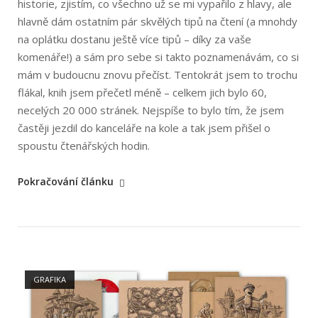
historie, zjistím, co všechno už se mi vypařilo z hlavy, ale
hlavně dám ostatním pár skvělých tipů na čtení (a mnohdy
na oplátku dostanu ještě více tipů – díky za vaše
komenáře!) a sám pro sebe si takto poznamenávám, co si
mám v budoucnu znovu přečíst. Tentokrát jsem to trochu
flákal, knih jsem přečetl méně – celkem jich bylo 60,
necelých 20 000 stránek. Nejspíše to bylo tím, že jsem
častěji jezdil do kanceláře na kole a tak jsem přišel o
spoustu čtenářských hodin.
„Nejlepší
Pokračování článku
knihy
2020“
Open post
GRAFIKA