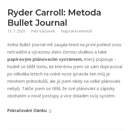
Ryder Carroll: Metoda
Bullet Journal
13. 7. 2020
Petr Václavek
Napsat komentář
Kniha Bullet Journal mě zaujala hned na první pohled svou
netradiční a výraznou zlato-černou obálkou a také
papírovým plánovacím systémem
, který popisuje –
hodně se blížil tomu, ke kterému jsem se sám dopracoval
po několika letech na volné noze (pravda ten můj je
mnohem jednodušší, ale já jsem nikdy na velké plánování
nebyl). Takže jsem se těšil, že své plánování a zápisky
obohatím o nové postupy a více doladím svůj systém.
„Ryder
Pokračování článku
Carroll:
Metoda