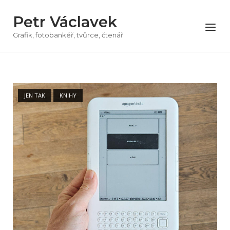
Přeskočit
Petr Václavek
na
Menu
obsah
Grafik, fotobankéř, tvůrce, čtenář
Open post
JEN TAK
KNIHY