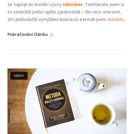
se zapojil do kreslící výzvy
Inktober
. Tentokráte jsem si
to zesložitil (nebo spíše zjednodušil – čím více omezení,
tím jednodušší vymýšlení ilustrace) a kreslil jsem
dubánky
.
„Inktober
Pokračování článku
2020“
Open post
KNIHY