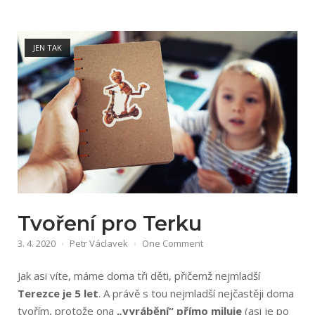
Bullet
Journal“
Open post
JEN TAK
Tvoření pro Terku
3. 4. 2020
Petr Václavek
One Comment
Jak asi víte, máme doma tři děti, přičemž nejmladší
Terezce je 5 let
. A právě s tou nejmladší nejčastěji doma
tvořím, protože ona
„vyrábění“ přímo miluje
(asi je po