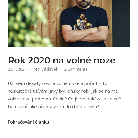
Rok 2020 na volné noze
20. 1. 2021
Petr Václavek
2 Comments
Už jsem desátý rok na volné noze a pořád si to
neskutečně užívám. Jaký byl loňský rok? Jak se na mé
volné noze podespal Covid? Co jsem dokázal a co ne?
Dám si nějaké předsevzetí do dalšího roku?
„Rok
Pokračování článku
2020
na