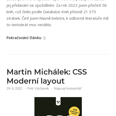
jej přidávám se zpožděním. Za rok 2022 jsem přečetl 58
knih, což činilo podle Databáze Knih přesně 21 375
stránek. Četl jsem hlavně beletrii, k odborné literatuře mě
to tentokrát moc netáhlo.
„Nejlepší
Pokračování článku
knihy
2022“
Martin Michálek: CSS
Moderní layout
29. 6. 2022
Petr Václavek
Napsat komentář