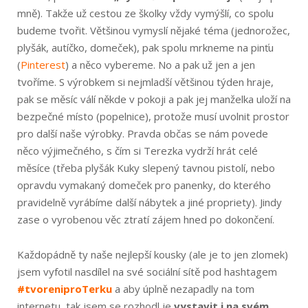
mně). Takže už cestou ze školky vždy vymýšlí, co spolu
budeme tvořit. Většinou vymyslí nějaké téma (jednorožec,
plyšák, autíčko, domeček), pak spolu mrkneme na pinťu
(
Pinterest
) a něco vybereme. No a pak už jen a jen
tvoříme. S výrobkem si nejmladší většinou týden hraje,
pak se měsíc válí někde v pokoji a pak jej manželka uloží na
bezpečné místo (popelnice), protože musí uvolnit prostor
pro další naše výrobky. Pravda občas se nám povede
něco výjimečného, s čím si Terezka vydrží hrát celé
měsíce (třeba plyšák Kuky slepený tavnou pistolí, nebo
opravdu vymakaný domeček pro panenky, do kterého
pravidelně vyrábíme další nábytek a jiné propriety). Jindy
zase o vyrobenou věc ztratí zájem hned po dokončení.
Každopádně ty naše nejlepší kousky (ale je to jen zlomek)
jsem vyfotil nasdílel na své sociální sítě pod hashtagem
#tvoreniproTerku
a aby úplně nezapadly na tom
internetu, tak jsem se rozhodl je
vystavit i na svém