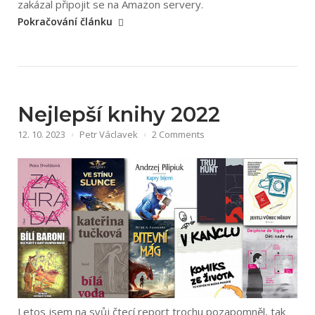
„Amazon
zakázal připojit se na Amazon servery.
ukončil
Pokračování článku
podporu
starším
Kindle
čtečkám,
Nejlepší knihy 2022
co
s
12. 10. 2023
Petr Václavek
2 Comments
tím?“
Letos jsem na svůj čtecí report trochu pozapomněl, tak