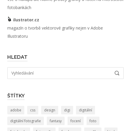
fotobankách
ilustrator.cz
magazín o tvorbě vektorové grafiky nejen v Adobe
Illustratoru
HLEDAT
Hledat:
VYHLED
ŠTÍTKY
adobe
css
design
digi
digitální
digitální fotografie
fantasy
focení
foto