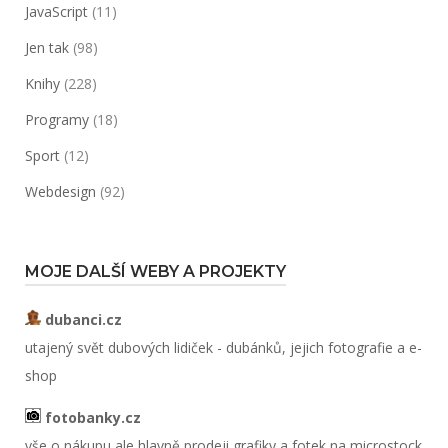
JavaScript
(11)
Jen tak
(98)
Knihy
(228)
Programy
(18)
Sport
(12)
Webdesign
(92)
MOJE DALŠÍ WEBY A PROJEKTY
dubanci.cz
utajený svět dubových lidiček - dubánků, jejich fotografie a e-
shop
fotobanky.cz
vše o nákupu ale hlavně prodeji grafiky a fotek na microstock